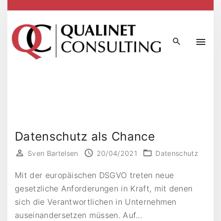
S
k
i
p
t
o
c
o
n
t
Datenschutz als Chance
e
n
Sven Bartelsen
20/04/2021
Datenschutz
t
Mit der europäischen DSGVO treten neue
gesetzliche Anforderungen in Kraft, mit denen
sich die Verantwortlichen in Unternehmen
auseinandersetzen müssen. Auf
…